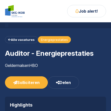
Job alert!
Alle vacatures
Energieprestaties
Home
Auditor - Energieprestaties
Vacatures
Contact
Geldermalsen
HBO
SIH.nl
Solliciteren
Delen
Highlights