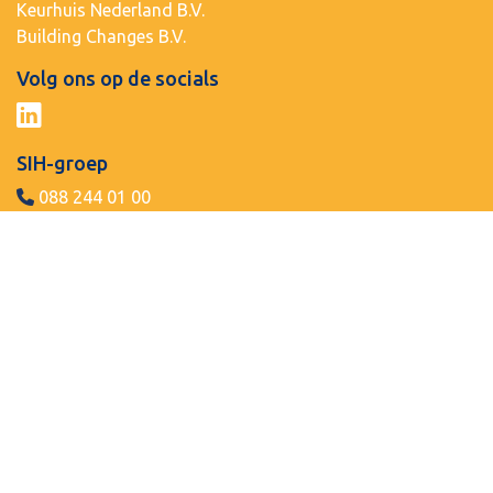
Keurhuis Nederland B.V.
Building Changes B.V.
Volg ons op de socials
SIH-groep
088 244 01 00
info@sih.nl
© Copyright 2026 SIH-groep -
Disclaimer
-
Privacybeleid